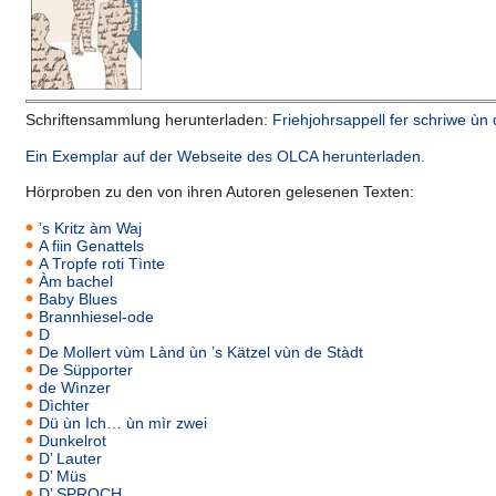
Schriftensammlung herunterladen:
Friehjohrsappell fer schriwe ùn 
Ein Exemplar auf der Webseite des OLCA herunterladen.
Hörproben zu den von ihren Autoren gelesenen Texten:
’s Kritz àm Waj
A fiin Genattels
A Tropfe roti Tìnte
Àm bachel
Baby Blues
Brannhiesel-ode
D
De Mollert vùm Lànd ùn ’s Kätzel vùn de Stàdt
De Süpporter
de Wìnzer
Dìchter
Dü ùn Ich… ùn mìr zwei
Dunkelrot
D’ Lauter
D’ Müs
D’ SPROCH