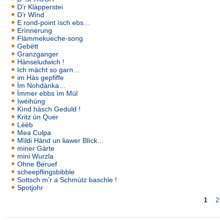
D’r Klàpperstei
D’r Wìnd
E rond-point ìsch ebs…
Erìnnerung
Flàmmekueche-song
Gebëtt
Granzganger
Hànseludwich !
Ich mächt so garn…
im Hàs gepfiffe
Ìm Nohdànka…
Ìmmer ebbs ìm Mül
Iwéihùng
Kìnd hàsch Geduld !
Kritz ùn Quer
Lèèb
Mea Culpa
Mìldi Hànd un liawer Blìck…
miner Gàrte
mini Wurzla
Ohne Beruef
scheepflingsbibble
Sottsch m’r a Schmùtz baschle !
Spotjohr
1
2
Seiten