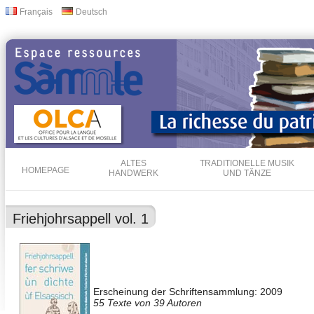
Dir
Français
Deutsch
Sprachen
zu
Inha
ALTES
TRADITIONELLE MUSIK
HOMEPAGE
HANDWERK
UND TÄNZE
Friehjohrsappell vol. 1
Erscheinung der Schriftensammlung: 2009
55 Texte von 39 Autoren