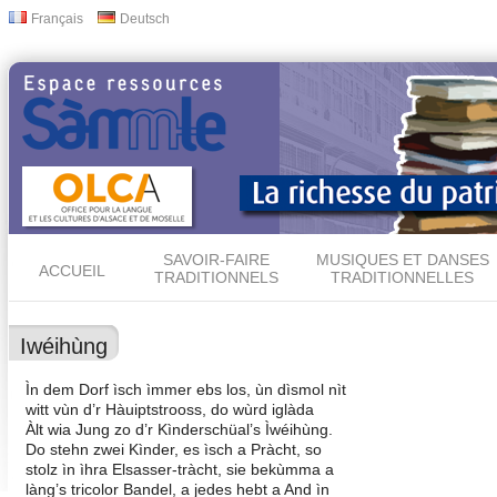
All
Français
Deutsch
Langues
con
prin
SAVOIR-FAIRE
MUSIQUES ET DANSES
ACCUEIL
TRADITIONNELS
TRADITIONNELLES
Iwéihùng
Ìn dem Dorf ìsch ìmmer ebs los, ùn dìsmol nìt
witt vùn d’r Hàuiptstrooss, do wùrd iglàda
Àlt wia Jung zo d’r Kìnderschüal’s Ìwéihùng.
Do stehn zwei Kìnder, es ìsch a Pràcht, so
stolz ìn ìhra Elsasser-tràcht, sie bekùmma a
làng’s tricolor Bandel, a jedes hebt a And ìn