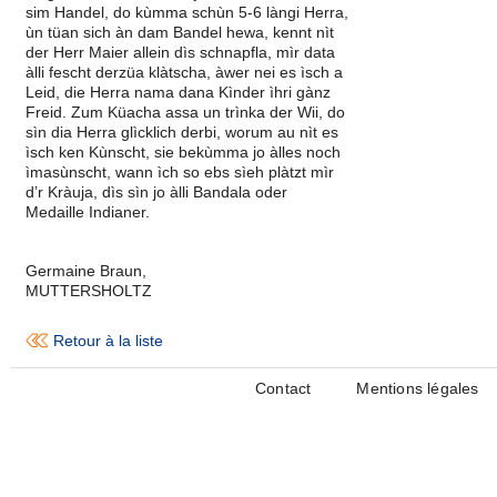
sim Handel, do kùmma schùn 5-6 làngi Herra,
ùn tüan sich àn dam Bandel hewa, kennt nìt
der Herr Maier allein dìs schnapfla, mìr data
àlli fescht derzüa klàtscha, àwer nei es ìsch a
Leid, die Herra nama dana Kìnder ìhri gànz
Freid. Zum Küacha assa un trìnka der Wii, do
sìn dia Herra glìcklich derbi, worum au nìt es
ìsch ken Kùnscht, sie bekùmma jo àlles noch
ìmasùnscht, wann ìch so ebs sìeh plàtzt mìr
d’r Kràuja, dìs sìn jo àlli Bandala oder
Medaille Indianer.
Germaine Braun,
MUTTERSHOLTZ
Retour à la liste
Contact
Mentions légales