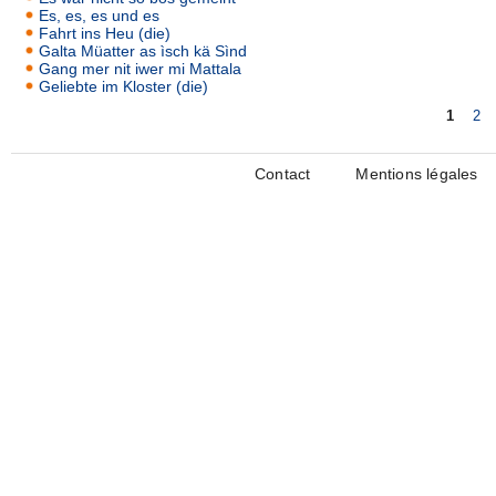
Es, es, es und es
Fahrt ins Heu (die)
Galta Müatter as ìsch kä Sìnd
Gang mer nit iwer mi Mattala
Geliebte im Kloster (die)
1
2
Pages
Contact
Mentions légales