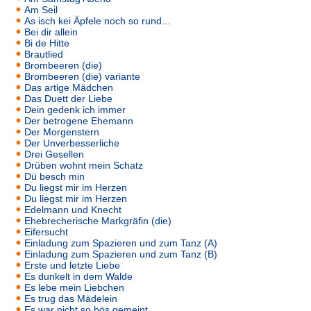
Am Seil
As isch kei Äpfele noch so rund...
Bei dir allein
Bi de Hitte
Brautlied
Brombeeren (die)
Brombeeren (die) variante
Das artige Mädchen
Das Duett der Liebe
Dein gedenk ich immer
Der betrogene Ehemann
Der Morgenstern
Der Unverbesserliche
Drei Gesellen
Drüben wohnt mein Schatz
Dü besch min
Du liegst mir im Herzen
Du liegst mir im Herzen
Edelmann und Knecht
Ehebrecherische Markgräfin (die)
Eifersucht
Einladung zum Spazieren und zum Tanz (A)
Einladung zum Spazieren und zum Tanz (B)
Erste und letzte Liebe
Es dunkelt in dem Walde
Es lebe mein Liebchen
Es trug das Mädelein
Es war nicht so bös gemeint