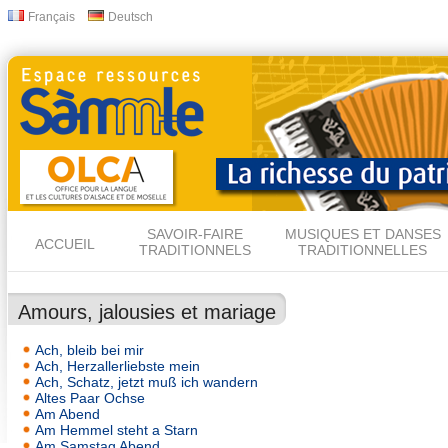
All
Français
Deutsch
Langues
con
prin
SAVOIR-FAIRE
MUSIQUES ET DANSES
ACCUEIL
TRADITIONNELS
TRADITIONNELLES
Amours, jalousies et mariage
Ach, bleib bei mir
Ach, Herzallerliebste mein
Ach, Schatz, jetzt muß ich wandern
Altes Paar Ochse
Am Abend
Am Hemmel steht a Starn
Am Samstag Abend