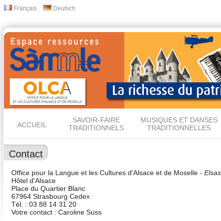
All
Français
Deutsch
Langues
con
prin
SAVOIR-FAIRE
MUSIQUES ET DANSES
ACCUEIL
TRADITIONNELS
TRADITIONNELLES
Contact
Office pour la Langue et les Cultures d'Alsace et de Moselle -
Elsa
Hôtel d'Alsace
Place du Quartier Blanc
67964 Strasbourg Cedex
Tél. : 03 88 14 31 20
Votre contact : Caroline Suss