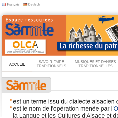
All
Français
Deutsch
Langues
con
prin
SAVOIR-FAIRE
MUSIQUES ET DANSES
ACCUEIL
TRADITIONNELS
TRADITIONNELLES
est un terme issu du dialecte alsacien q
est le nom de l'opération menée par l'
O
la Langue et les Cultures d'Alsace et 