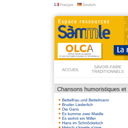
Français
Deutsch
Langues
SAVOIR-FAIRE
ACCUEIL
TRADITIONNELS
Chansons humoristiques et 
Bettelfrau und Bettelmann
Bruder Liederlich
Die Gans
Es kumme zwei Maidle
Es wohnt ein Miller
Hans im Schnôckeloch
Hetsch s'kiwele g'riwe