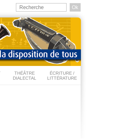
Search
this
Formulaire de recherche
site
T
THÉÂTRE
ÉCRITURE /
DIALECTAL
LITTÉRATURE