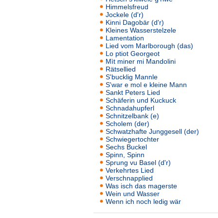
Himmelsfreud
Jockele (d'r)
Kinni Dagobär (d'r)
Kleines Wasserstelzele
Lamentation
Lied vom Marlborough (das)
Lo ptiot Georgeot
Mìt miner mi Mandolini
Rätsellied
S'bucklig Mannle
S'war e mol e kleine Mann
Sankt Peters Lied
Schäferin und Kuckuck
Schnadahupferl
Schnitzelbank (e)
Scholem (der)
Schwatzhafte Junggesell (der)
Schwiegertochter
Sechs Buckel
Spinn, Spinn
Sprung vu Basel (d'r)
Verkehrtes Lied
Verschnapplied
Was isch das magerste
Wein und Wasser
Wenn ich noch ledig wär