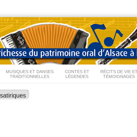
Aller au
contenu
principal
MUSIQUES ET DANSES
CONTES ET
RÉCITS DE VIE E
TRADITIONNELLES
LÉGENDES
TÉMOIGNAGES
satiriques