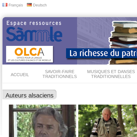
All
Français
Deutsch
Langues
con
prin
SAVOIR-FAIRE
MUSIQUES ET DANSES
ACCUEIL
TRADITIONNELS
TRADITIONNELLES
Auteurs alsaciens