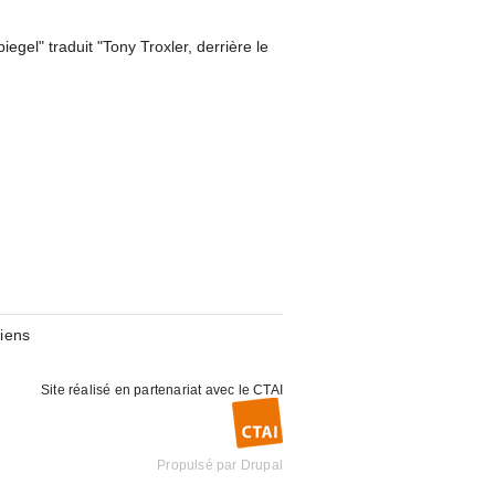
egel" traduit "Tony Troxler, derrière le
iens
Site réalisé en partenariat avec le
CTAI
Propulsé par
Drupal