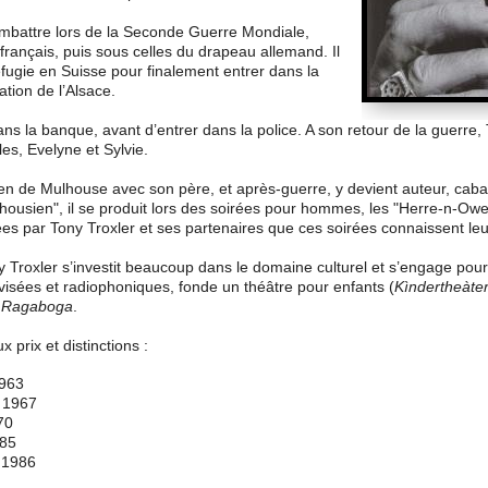
ombattre lors de la Seconde Guerre Mondiale,
rançais, puis sous celles du drapeau allemand. Il
éfugie en Suisse pour finalement entrer dans la
ation de l’Alsace.
ans la banque, avant d’entrer dans la police. A son retour de la guerre, 
les, Evelyne et Sylvie.
en de Mulhouse avec son père, et après-guerre, y devient auteur, caba
usien", il se produit lors des soirées pour hommes, les "Herre-n-Owe"
es par Tony Troxler et ses partenaires que ces soirées connaissent le
 Troxler s’investit beaucoup dans le domaine culturel et s’engage pour l
isées et radiophoniques, fonde un théâtre pour enfants (
Kìndertheàte
a Ragaboga
.
 prix et distinctions :
1963
, 1967
70
985
 1986