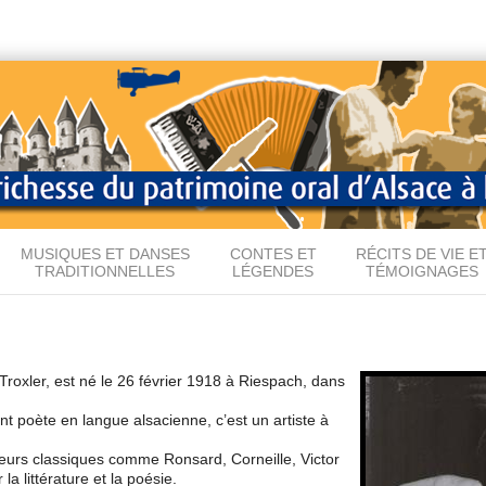
Aller au
contenu
principal
MUSIQUES ET DANSES
CONTES ET
RÉCITS DE VIE E
TRADITIONNELLES
LÉGENDES
TÉMOIGNAGES
Troxler, est né le 26 février 1918 à Riespach, dans
poète en langue alsacienne, c’est un artiste à
eurs classiques comme Ronsard, Corneille, Victor
a littérature et la poésie.