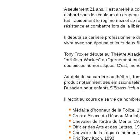
A seulement 21 ans, il est amené à c
d’abord sous les couleurs du drapeau f
fuit rapidement le régime nazi et se r
résistance et combattre lors de la libér
Il débute sa carrière professionnelle d
vivra avec son épouse et leurs deux fil
Tony Troxler débute au Théâtre Alsaci
"milhüser Wackes" ou "garnement mulho
des pièces humoristiques. C’est, mené
Au-delà de sa carrière au théâtre, Tony
produit notamment des émissions télév
l’alsacien pour enfants
S'Elsass isch 
Il reçoit au cours de sa vie de nombreux
Médaille d’honneur de la Police, 
Croix d’Alsace du Réseau Martial
Chevalier de l’ordre du Mérite, 19
Officier des Arts et des Lettres, 1
Chevalier de la Légion d’honneur,
Prix Tony Koch, 1993