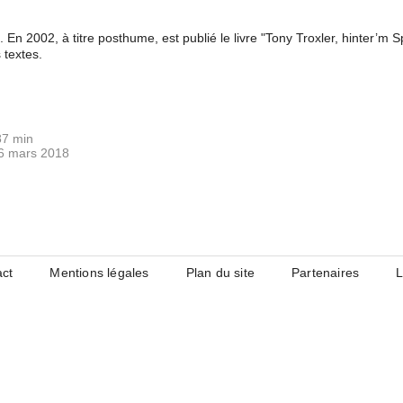
En 2002, à titre posthume, est publié le livre "Tony Troxler, hinter’m Spi
 textes.
87 min
6 mars 2018
act
Mentions légales
Plan du site
Partenaires
L