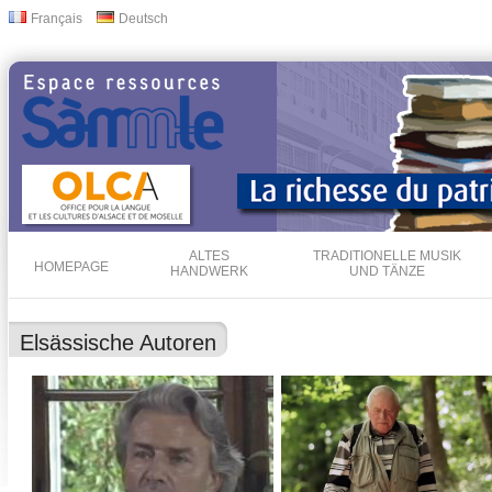
Dir
Français
Deutsch
Sprachen
zu
Inha
ALTES
TRADITIONELLE MUSIK
HOMEPAGE
HANDWERK
UND TÄNZE
Elsässische Autoren