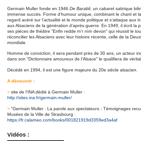
Germain Muller fonde en 1946
De Barabli
, un cabaret satirique bil
immense succès. Forme d’humour unique, combinant le chant et la 
regard acéré sur l’actualité et le monde politique et s’attaque aux
aux Alsaciens de la génération d’après-guerre. En 1949, il écrit la
ses pièces de théâtre "Enfin redde m’r nìm devùn" qui réussit le to
réconcilier les Alsaciens avec leur histoire récente, celle de la De
mondiale.
Homme de conviction, il sera pendant près de 30 ans, un acteur inco
dans son "Dictionnaire amoureux de l’Alsace" le qualifiera de vérita
Décédé en 1994, il est une figure majeure du 20e siècle alsacien.
A découvrir :
>
site de l'INA dédié à Germain Muller :
http://sites.ina.fr/germain-muller/
>
"Germain Muller : La parole aux spectateurs - Témoignages recuei
Musées de la Ville de Strasbourg :
https://fr.calameo.com/books/001821919d3359ed3a4af
Vidéos :