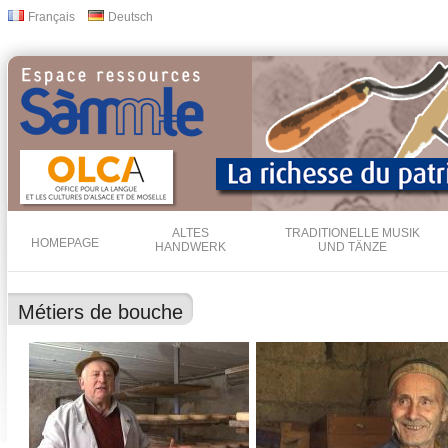
Dir
Français
Deutsch
Sprachen
zu
Inha
ALTES
TRADITIONELLE MUSIK
HOMEPAGE
HANDWERK
UND TÄNZE
Métiers de bouche