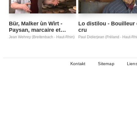
Bür, Malker ùn Wìrt -
Lo distilou - Bouilleur
Paysan, marcaire et…
cru
Jean Wehrey (Breitenbach - Haut-Rhin)
Paul Didierjean (Fréland - Haut-Rh
Kontakt
Sitemap
Lien