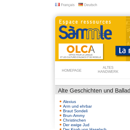
Français
Deutsch
Sprachen
ALTES
HOMEPAGE
HANDWERK
Alte Geschichten und Balla
Alexius
Arm und ehrbar
Braut Sondeli
Brun-Ammy
Christinchen
Der ewige Jud
Der Knab von Haselach