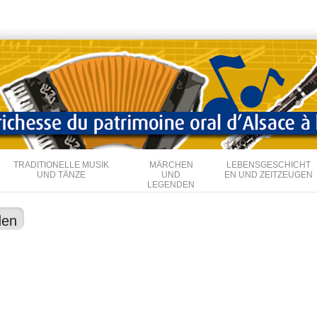
Direkt
zum
Inhalt
TRADITIONELLE MUSIK
MÄRCHEN
LEBENSGESCHICHT
UND TÄNZE
UND
EN UND ZEITZEUGEN
LEGENDEN
den