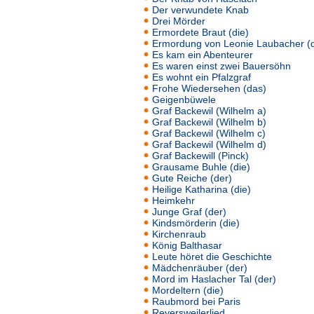
Der verwundete Knab
Drei Mörder
Ermordete Braut (die)
Ermordung von Leonie Laubacher (d
Es kam ein Abenteurer
Es waren einst zwei Bauersöhn
Es wohnt ein Pfalzgraf
Frohe Wiedersehen (das)
Geigenbüwele
Graf Backewil (Wilhelm a)
Graf Backewil (Wilhelm b)
Graf Backewil (Wilhelm c)
Graf Backewil (Wilhelm d)
Graf Backewill (Pinck)
Grausame Buhle (die)
Gute Reiche (der)
Heilige Katharina (die)
Heimkehr
Junge Graf (der)
Kindsmörderin (die)
Kirchenraub
König Balthasar
Leute höret die Geschichte
Mädchenräuber (der)
Mord im Haslacher Tal (der)
Mordeltern (die)
Raubmord bei Paris
Reyersweilerlied