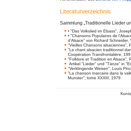
Literaturverzeichnis
Sammlung „Traditionelle Lieder u
• "Das Volkslied im Elsass", Joseph
• "Chansons Populaires de l’Alsa
d’Alsace" von Richard Schneider, 
"Vieilles Chansons alsaciennes", 
"Le chant alsacien traditionnel d
Coopération Transfrontalière, 199
"Folklore et Tradition en Alsace"
Artikel "Lieder" und "Tänze" in "E
"Verklingende Weisen", Louis Pinc
"La chanson marcaire dans la vallé
Munster", tome XXXIII, 1979
Konta