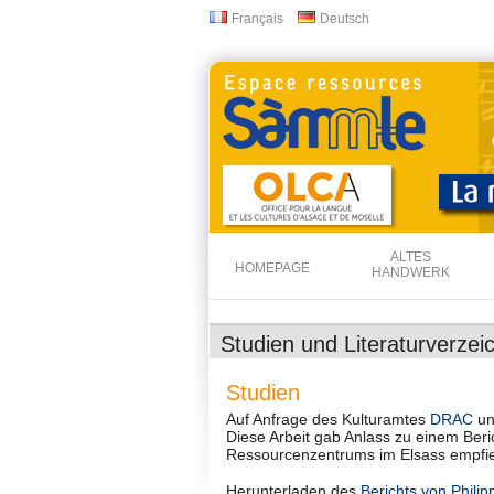
Français
Deutsch
Sprachen
ALTES
HOMEPAGE
HANDWERK
Studien und Literaturverzei
Studien
Auf Anfrage des Kulturamtes
DRAC
und
Diese Arbeit gab Anlass zu einem Beric
Ressourcenzentrums im Elsass empfiehl
Herunterladen des
Berichts von Philip