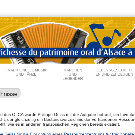
Direkt
zum
Inhalt
TRADITIONELLE MUSIK
MÄRCHEN
LEBENSGESCHICHT
UND TÄNZE
UND
EN UND ZEITZEUGEN
LEGENDEN
chnisse
 des OLCA,wurde Philippe Geiss mit der Aufgabe betraut, ein Inventar d
ht, der gleichzeitig ein Bestandsverzeichnis der vorhandenen Ressourc
t, wie es in anderen französischen Regionen bereits existiert.
pe Geiss für die Einrichtung eines Ressourcenzentrums für traditionell