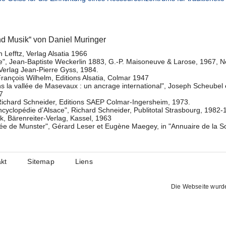
nd Musik“ von Daniel Muringer
 Lefftz, Verlag Alsatia 1966
ce", Jean-Baptiste Weckerlin 1883, G.-P. Maisoneuve & Larose, 1967, 
Verlag Jean-Pierre Gyss, 1984.
François Wilhelm, Editions Alsatia, Colmar 1947
ans la vallée de Masevaux : un ancrage international", Joseph Scheubel
7
, Richard Schneider, Editions SAEP Colmar-Ingersheim, 1973.
ncyclopédie d’Alsace", Richard Schneider, Publitotal Strasbourg, 1982-19
k, Bärenreiter-Verlag, Kassel, 1963
e de Munster", Gérard Leser et Eugène Maegey, in "Annuaire de la Socié
kt
Sitemap
Liens
Die Webseite wurd