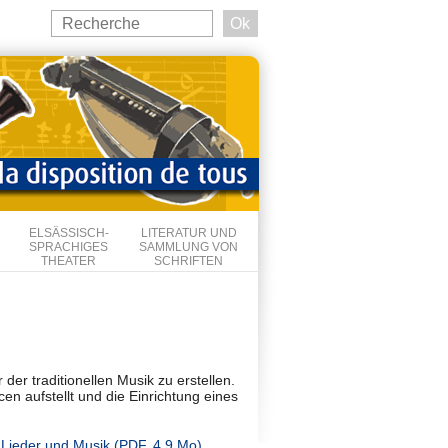
Search
this
Suchformular
site
ELSÄSSISCH-
LITERATUR UND
SPRACHIGES
SAMMLUNG VON
THEATER
SCHRIFTEN
er traditionellen Musik zu erstellen.
en aufstellt und die Einrichtung eines
e Lieder und Musik (PDF, 4.9 Mo)