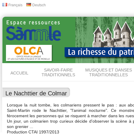
All
Français
Deutsch
Langues
con
prin
SAVOIR-FAIRE
MUSIQUES ET DANSES
ACCUEIL
TRADITIONNELS
TRADITIONNELLES
Le Nachttier de Colmar
Lorsque la nuit tombe, les colmariens pressent le pas : aux ab
Saint-Martin rode le Nachttier, "l'animal nocturne". Ce monstr
férocement les personnes qui se risquent à marcher dans les rues
Un jour, un colmarien trop curieux décide d'observer la scène à p
son grenier ...
Production CTAI 1997/2013