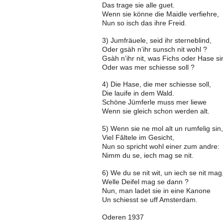
Das trage sie alle guet.
Wenn sie könne die Maidle verfiehre,
Nun so isch das ihre Freid.
3) Jumfräuele, seid ihr sterneblind,
Oder gsàh n’ihr sunsch nit wohl ?
Gsàh n’ihr nit, was Fichs oder Hase si
Oder was mer schiesse soll ?
4) Die Hase, die mer schiesse soll,
Die lauife in dem Wald.
Schöne Jümferle muss mer liewe
Wenn sie gleich schon werden alt.
5) Wenn sie ne mol alt un rumfelig sin,
Viel Fâltele im Gesicht,
Nun so spricht wohl einer zum andre:
Nimm du se, iech mag se nit.
6) We du se nit wit, un iech se nit mag
Welle Deifel mag se dann ?
Nun, man ladet sie in eine Kanone
Un schiesst se uff Amsterdam.
Oderen 1937