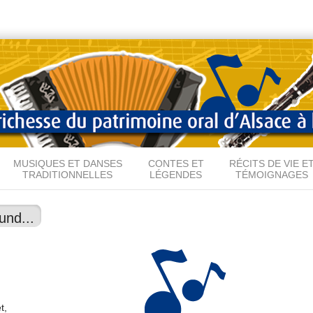
Aller au
contenu
principal
MUSIQUES ET DANSES
CONTES ET
RÉCITS DE VIE E
TRADITIONNELLES
LÉGENDES
TÉMOIGNAGES
und...
t,