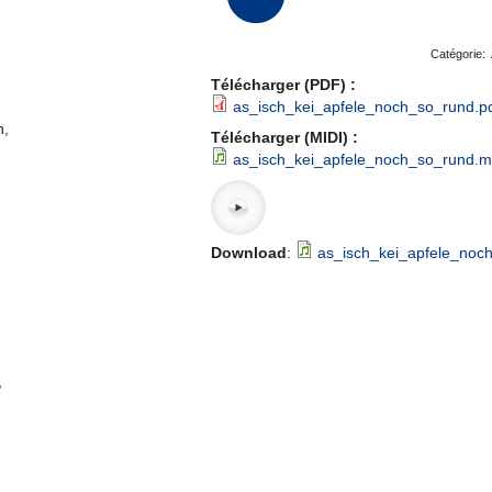
Catégorie:
Télécharger (PDF) :
as_isch_kei_apfele_noch_so_rund.p
n,
Télécharger (MIDI) :
as_isch_kei_apfele_noch_so_rund.mi
Download
:
as_isch_kei_apfele_noc
,