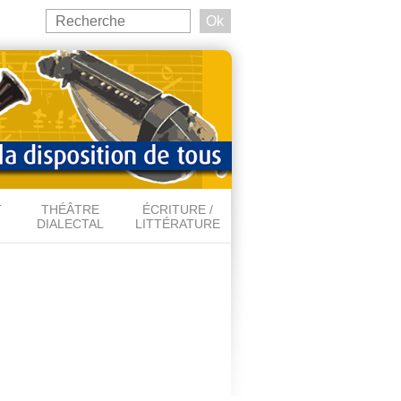
Search
this
Formulaire de recherche
site
T
THÉÂTRE
ÉCRITURE /
DIALECTAL
LITTÉRATURE