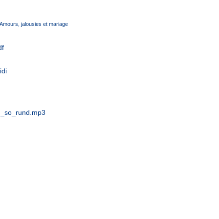
Amours, jalousies et mariage
df
di
h_so_rund.mp3