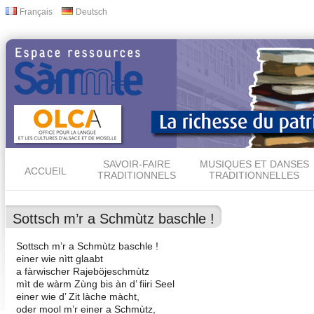
All
Français
Deutsch
Langues
con
prin
SAVOIR-FAIRE
MUSIQUES ET DANSES
ACCUEIL
TRADITIONNELS
TRADITIONNELLES
Sottsch m’r a Schmùtz baschle !
Sottsch m’r a Schmùtz baschle !
einer wie nìtt glaabt
a fàrwischer Rajeböjeschmùtz
mìt de wàrm Zùng bis àn d’ fiiri Seel
einer wie d’ Zit làche màcht,
oder mool m’r einer a Schmùtz,