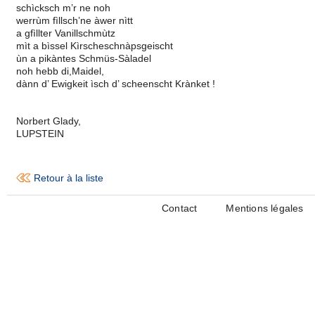
schìcksch m’r ne noh
werrùm fìllsch’ne àwer nìtt
a gfìllter Vanillschmùtz
mìt a bìssel Kìrscheschnàpsgeischt
ùn a pikàntes Schmüs-Sàladel
noh hebb di,Maidel,
dànn d’ Ewigkeit ìsch d’ scheenscht Krànket !
Norbert Glady,
LUPSTEIN
Retour à la liste
Contact
Mentions légales