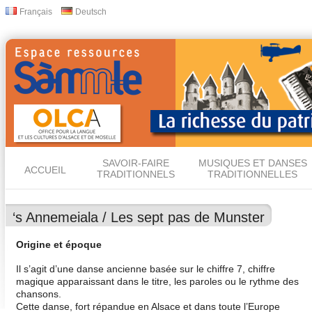
All
Français
Deutsch
Langues
con
prin
SAVOIR-FAIRE
MUSIQUES ET DANSES
ACCUEIL
TRADITIONNELS
TRADITIONNELLES
‘s Annemeiala / Les sept pas de Munster
Origine et époque
Il s’agit d’une danse ancienne basée sur le chiffre 7, chiffre
magique apparaissant dans le titre, les paroles ou le rythme des
chansons.
Cette danse, fort répandue en Alsace et dans toute l’Europe