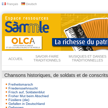
All
Français
Deutsch
Langues
con
prin
SAVOIR-FAIRE
MUSIQUES ET DANSES
ACCUEIL
TRADITIONNELS
TRADITIONNELLES
Chansons historiques, de soldats et de conscrits
Freiheitsmarsch
Friedenssehnsucht
Frisch auf, Soldatenblut
Froher Mut beim Abschied
Füsiliere (die)
Gefallen in Deutschland
Gefangen