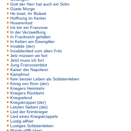
Gott der Herr hat auch ein Sohn
Güete Morge
He loset, ihr Büäwä
Hoffnung im Kerker
Husarenlust
Ick bin ein Franzose
In der Verzweiflung
In Frankreich gefallen
In Ketten am Eisengitter
Invalide (der)
Invalidenlied vom alten Fritz
Jetz müssen wir fort
Jetzt muss ich fort
Jung Franzosenblut
Kaiser der Napoleon
Kampfmut
Kein besser Leben als Soldatenleben
König von Rom (der)
Kriegers Heimkehr
Kriegers Rückkehr
Kriegselend
Kriegskrüppel (der)
Letzten Sieben (die)
Lied der Krimkrieger
Lied eines Kriegskrüppels
Lustig allhier
Lustiges Soldatenleben
Maisle pfifft (das)