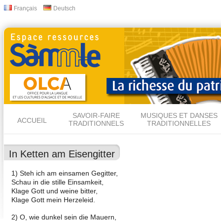
All
Français
Deutsch
Langues
con
prin
SAVOIR-FAIRE
MUSIQUES ET DANSES
ACCUEIL
TRADITIONNELS
TRADITIONNELLES
In Ketten am Eisengitter
1) Steh ich am einsamen Gegitter,
Schau in die stille Einsamkeit,
Klage Gott und weine bitter,
Klage Gott mein Herzeleid.
2) O, wie dunkel sein die Mauern,