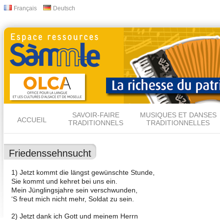
All
Français
Deutsch
Langues
con
prin
SAVOIR-FAIRE
MUSIQUES ET DANSES
ACCUEIL
TRADITIONNELS
TRADITIONNELLES
Friedenssehnsucht
1) Jetzt kommt die längst gewünschte Stunde,
Sie kommt und kehret bei uns ein.
Mein Jünglingsjahre sein verschwunden,
‘S freut mich nicht mehr, Soldat zu sein.
2) Jetzt dank ich Gott und meinem Herrn