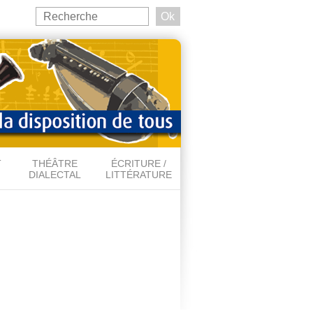
Search
this
Formulaire de recherche
site
T
THÉÂTRE
ÉCRITURE /
DIALECTAL
LITTÉRATURE