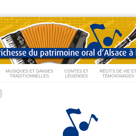
Aller au
contenu
principal
MUSIQUES ET DANSES
CONTES ET
RÉCITS DE VIE E
TRADITIONNELLES
LÉGENDES
TÉMOIGNAGES