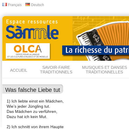
All
Français
Deutsch
Langues
con
prin
SAVOIR-FAIRE
MUSIQUES ET DANSES
ACCUEIL
TRADITIONNELS
TRADITIONNELLES
Was falsche Liebe tut
1) Ich liebte einst ein Mädchen,
Wie’s jeder Jüngling tut.
Das Mädchen zu verführen,
Dazu hat ich kein Mut.
2) Ich schnitt von ihrem Haupte