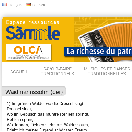
All
Français
Deutsch
Langues
con
prin
SAVOIR-FAIRE
MUSIQUES ET DANSES
ACCUEIL
TRADITIONNELS
TRADITIONNELLES
Waidmannssohn (der)
1) Im grünen Walde, wo die Drossel singt,
Drossel singt,
Wo im Gebüsch das muntre Rehlein springt,
Rehlein springt,
Wo Tannen, Fichten stehn am Waldessaum,
Erlebt ich meiner Jugend schönsten Traum.