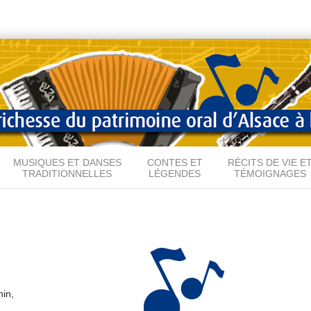
Aller au
contenu
principal
MUSIQUES ET DANSES
CONTES ET
RÉCITS DE VIE E
TRADITIONNELLES
LÉGENDES
TÉMOIGNAGES
in,