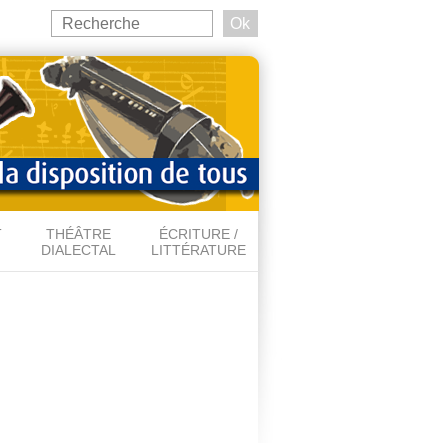
Search
this
Formulaire de recherche
site
T
THÉÂTRE
ÉCRITURE /
DIALECTAL
LITTÉRATURE