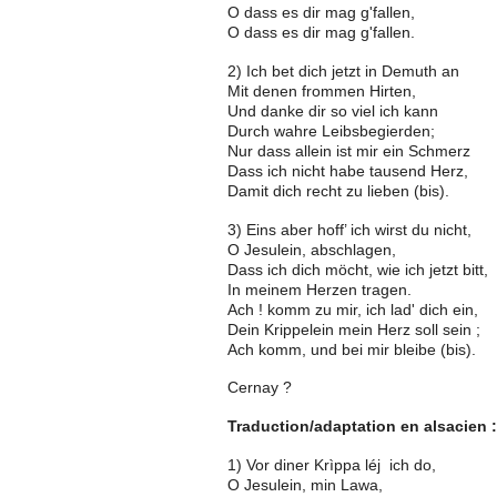
O dass es dir mag g'fallen,
O dass es dir mag g'fallen.
2) Ich bet dich jetzt in Demuth an
Mit denen frommen Hirten,
Und danke dir so viel ich kann
Durch wahre Leibsbegierden;
Nur dass allein ist mir ein Schmerz
Dass ich nicht habe tausend Herz,
Damit dich recht zu lieben (bis).
3) Eins aber hoff’ ich wirst du nicht,
O Jesulein, abschlagen,
Dass ich dich möcht, wie ich jetzt bitt,
In meinem Herzen tragen.
Ach ! komm zu mir, ich lad' dich ein,
Dein Krippelein mein Herz soll sein ;
Ach komm, und bei mir bleibe (bis).
Cernay ?
Traduction/adaptation en alsacien 
1) Vor diner Krìppa léj ich do,
O Jesulein, min Lawa,