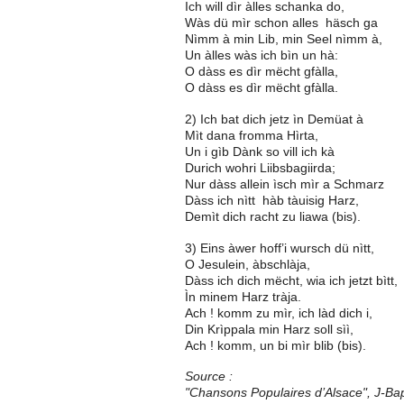
Ich will dìr àlles schanka do,
Wàs dü mìr schon alles häsch ga
Nìmm à min Lib, min Seel nìmm à,
Un àlles wàs ich bìn un hà:
O dàss es dìr mëcht gfàlla,
O dàss es dìr mëcht gfàlla.
2) Ich bat dich jetz ìn Demüat à
Mìt dana fromma Hìrta,
Un i gìb Dànk so vill ich kà
Durich wohri Liibsbagiirda;
Nur dàss allein ìsch mìr a Schmarz
Dàss ich nìtt hàb tàuisig Harz,
Demìt dich racht zu liawa (bis).
3) Eins àwer hoff’i wursch dü nìtt,
O Jesulein, àbschlàja,
Dàss ich dich mëcht, wia ich jetzt bìtt,
Ìn minem Harz tràja.
Ach ! komm zu mìr, ich làd dich i,
Din Krìppala min Harz soll sìì,
Ach ! komm, un bi mìr blib (bis).
Source :
"Chansons Populaires d’Alsace", J-Bapt