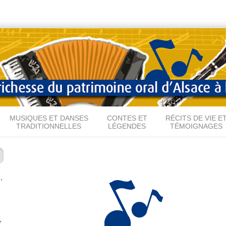
Aller au
contenu
principal
MUSIQUES ET DANSES
CONTES ET
RÉCITS DE VIE E
TRADITIONNELLES
LÉGENDES
TÉMOIGNAGES
,
r