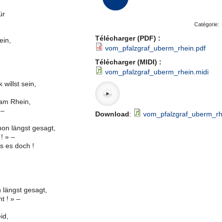
ür
Catégorie:
Télécharger (PDF) :
ein,
vom_pfalzgraf_uberm_rhein.pdf
Télécharger (MIDI) :
vom_pfalzgraf_uberm_rhein.midi
willst sein,
 am Rhein,
 –
Download
:
vom_pfalzgraf_uberm_r
hon längst gesagt,
! » –
es es doch !
n längst gesagt,
t ! » –
id,