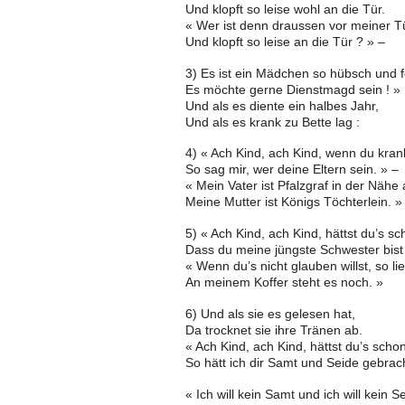
Und klopft so leise wohl an die Tür.
« Wer ist denn draussen vor meiner T
Und klopft so leise an die Tür ? » –
3) Es ist ein Mädchen so hübsch und f
Es möchte gerne Dienstmagd sein ! »
Und als es diente ein halbes Jahr,
Und als es krank zu Bette lag :
4) « Ach Kind, ach Kind, wenn du krank 
So sag mir, wer deine Eltern sein. » –
« Mein Vater ist Pfalzgraf in der Nähe
Meine Mutter ist Königs Töchterlein. »
5) « Ach Kind, ach Kind, hättst du’s sc
Dass du meine jüngste Schwester bist 
« Wenn du’s nicht glauben willst, so li
An meinem Koffer steht es noch. »
6) Und als sie es gelesen hat,
Da trocknet sie ihre Tränen ab.
« Ach Kind, ach Kind, hättst du’s scho
So hätt ich dir Samt und Seide gebrach
« Ich will kein Samt und ich will kein Se