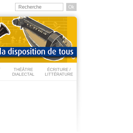
Search
this
Formulaire de recherche
site
T
THÉÂTRE
ÉCRITURE /
DIALECTAL
LITTÉRATURE