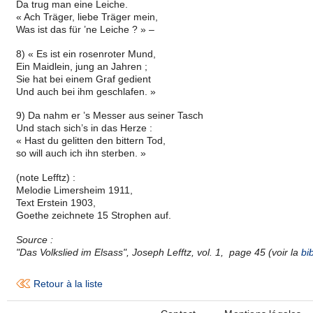
Da trug man eine Leiche.
« Ach Träger, liebe Träger mein,
Was ist das für ’ne Leiche ? » –
8) « Es ist ein rosenroter Mund,
Ein Maidlein, jung an Jahren ;
Sie hat bei einem Graf gedient
Und auch bei ihm geschlafen. »
9) Da nahm er ’s Messer aus seiner Tasch
Und stach sich’s in das Herze :
« Hast du gelitten den bittern Tod,
so will auch ich ihn sterben. »
(note Lefftz) :
Melodie Limersheim 1911,
Text Erstein 1903,
Goethe zeichnete 15 Strophen auf.
Source :
"Das Volkslied im Elsass", Joseph Lefftz, vol. 1, page 45 (voir la
bi
Retour à la liste