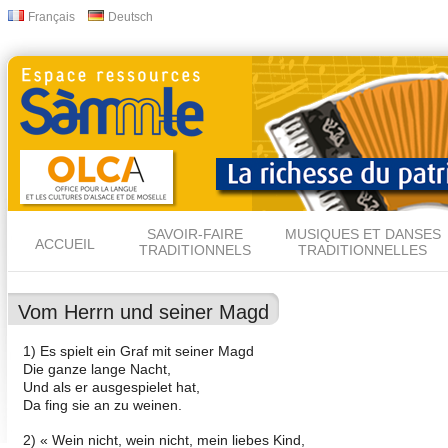
All
Français
Deutsch
Langues
con
prin
SAVOIR-FAIRE
MUSIQUES ET DANSES
ACCUEIL
TRADITIONNELS
TRADITIONNELLES
Vom Herrn und seiner Magd
1) Es spielt ein Graf mit seiner Magd
Die ganze lange Nacht,
Und als er ausgespielet hat,
Da fing sie an zu weinen.
2) « Wein nicht, wein nicht, mein liebes Kind,