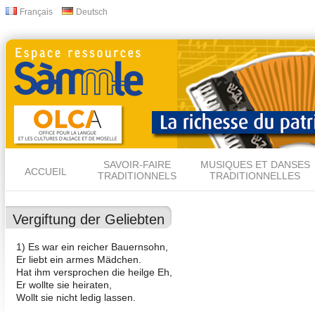
All
Français
Deutsch
Langues
con
prin
SAVOIR-FAIRE
MUSIQUES ET DANSES
ACCUEIL
TRADITIONNELS
TRADITIONNELLES
Vergiftung der Geliebten
1) Es war ein reicher Bauernsohn,
Er liebt ein armes Mädchen.
Hat ihm versprochen die heilge Eh,
Er wollte sie heiraten,
Wollt sie nicht ledig lassen.