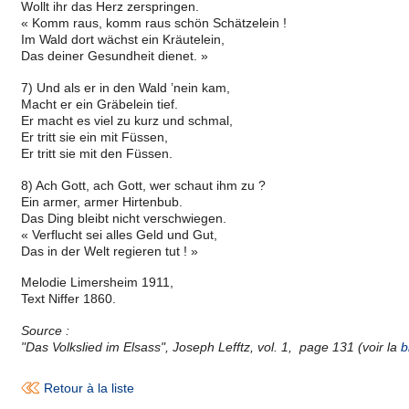
Wollt ihr das Herz zerspringen.
« Komm raus, komm raus schön Schätzelein !
Im Wald dort wächst ein Kräutelein,
Das deiner Gesundheit dienet. »
7) Und als er in den Wald ’nein kam,
Macht er ein Gräbelein tief.
Er macht es viel zu kurz und schmal,
Er tritt sie ein mit Füssen,
Er tritt sie mit den Füssen.
8) Ach Gott, ach Gott, wer schaut ihm zu ?
Ein armer, armer Hirtenbub.
Das Ding bleibt nicht verschwiegen.
« Verflucht sei alles Geld und Gut,
Das in der Welt regieren tut ! »
Melodie Limersheim 1911,
Text Niffer 1860.
Source :
"Das Volkslied im Elsass", Joseph Lefftz, vol. 1, page 131 (voir la
b
Retour à la liste