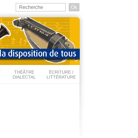
Search
this
Formulaire de recherche
site
T
THÉÂTRE
ÉCRITURE /
DIALECTAL
LITTÉRATURE