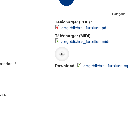
Catégorie:
Télécharger (PDF) :
vergebliches_furbitten.pdf
Télécharger (MIDI) :
vergebliches_furbitten.midi
mandant !
Download
:
vergebliches_furbitten.m
ein,
.