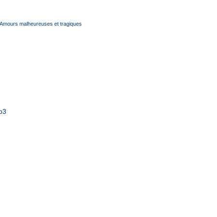
Amours malheureuses et tragiques
p3