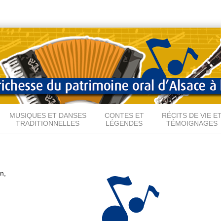
Aller au
contenu
principal
MUSIQUES ET DANSES
CONTES ET
RÉCITS DE VIE E
TRADITIONNELLES
LÉGENDES
TÉMOIGNAGES
n,