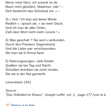
Nimm mein Herz, ich schenk es dir.
Mach mich glücklich, Mädchen, eile ! –
Dich bestimmt das Schicksal mir. » –
3) « Gut ! Ich bau auf deine Worte.
Redlich », sprach sie, « ist mein Glück,
Und ich trau dir aller Orten,
Zieh dein Wort nicht mehr zurück ! »
4) Was geschah ? Sie sein’s verbunden
Durch des Priesters Segenshand.
Und die Liebe war verschwunden,
Als man sie in Armut fand.
5) Nahrungssorgen, viele Kinder
Quälten sie bei Tag und Nacht.
Schulden drückten sie nicht minder,
Die sie in der Not gemacht.
Limersheim 1911
Source :
"Das Volkslied im Elsass", Joseph Lefftz, vol. 1, page 177 (voir la
b
Retour à la liste