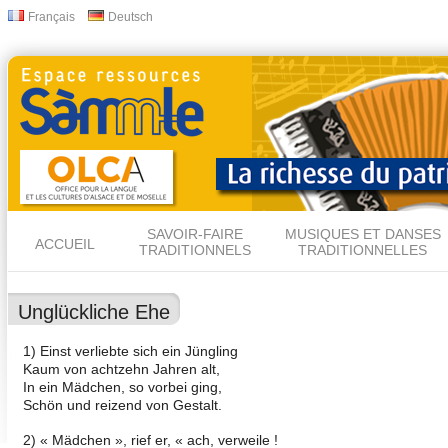
All
Français
Deutsch
Langues
con
prin
SAVOIR-FAIRE
MUSIQUES ET DANSES
ACCUEIL
TRADITIONNELS
TRADITIONNELLES
Unglückliche Ehe
1) Einst verliebte sich ein Jüngling
Kaum von achtzehn Jahren alt,
In ein Mädchen, so vorbei ging,
Schön und reizend von Gestalt.
2) « Mädchen », rief er, « ach, verweile !