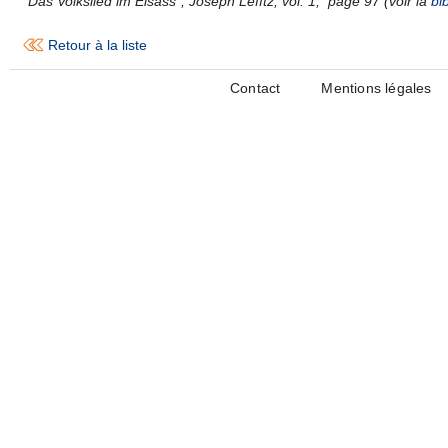
"Das Volkslied im Elsass", Joseph Lefftz, vol. 1, page 97 (voir la
bi
Retour à la liste
Contact
Mentions légales