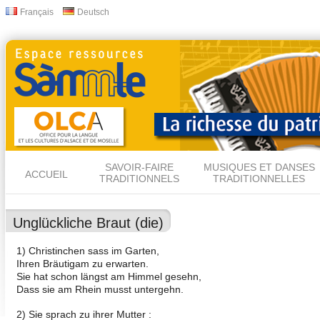
All
Français
Deutsch
Langues
con
prin
SAVOIR-FAIRE
MUSIQUES ET DANSES
ACCUEIL
TRADITIONNELS
TRADITIONNELLES
Unglückliche Braut (die)
1) Christinchen sass im Garten,
Ihren Bräutigam zu erwarten.
Sie hat schon längst am Himmel gesehn,
Dass sie am Rhein musst untergehn.
2) Sie sprach zu ihrer Mutter :