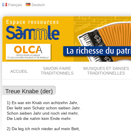
All
Français
Deutsch
Langues
con
prin
SAVOIR-FAIRE
MUSIQUES ET DANSES
ACCUEIL
TRADITIONNELS
TRADITIONNELLES
Treue Knabe (der)
1) Es war ein Knab von achtzehn Jahr,
Der liebt sein Schatz schon sieben Jahr.
Schon sieben Jahr und noch viel mehr,
Die Lieb die nahm kein Ende mehr.
2) Da leg ich mich nieder auf mein Bett,