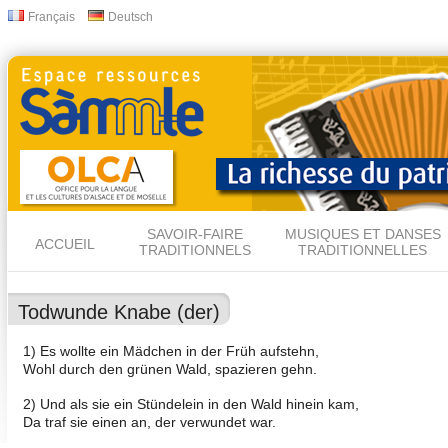
All
Français
Deutsch
Langues
con
prin
SAVOIR-FAIRE
MUSIQUES ET DANSES
ACCUEIL
TRADITIONNELS
TRADITIONNELLES
Todwunde Knabe (der)
1) Es wollte ein Mädchen in der Früh aufstehn,
Wohl durch den grünen Wald, spazieren gehn.
2) Und als sie ein Stündelein in den Wald hinein kam,
Da traf sie einen an, der verwundet war.