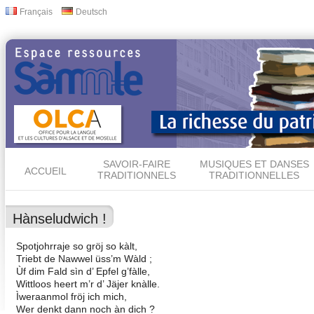
All
Français
Deutsch
Langues
con
prin
SAVOIR-FAIRE
MUSIQUES ET DANSES
ACCUEIL
TRADITIONNELS
TRADITIONNELLES
Hànseludwich !
Spotjohrraje so gröj so kàlt,
Triebt de Nawwel üss’m Wàld ;
Ùf dim Fald sìn d’ Epfel g’fàlle,
Wittloos heert m’r d’ Jäjer knàlle.
Ìweraanmol fröj ich mich,
Wer denkt dann noch àn dich ?