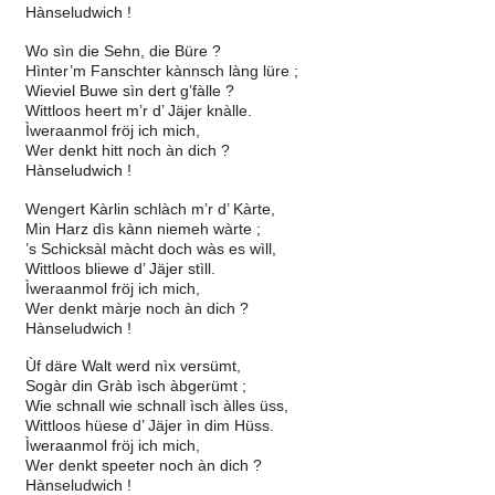
Hànseludwich !
Wo sìn die Sehn, die Büre ?
Hìnter’m Fanschter kànnsch làng lüre ;
Wieviel Buwe sìn dert g’fàlle ?
Wittloos heert m’r d’ Jäjer knàlle.
Ìweraanmol fröj ich mich,
Wer denkt hitt noch àn dich ?
Hànseludwich !
Wengert Kàrlin schlàch m’r d’ Kàrte,
Min Harz dìs kànn niemeh wàrte ;
’s Schicksàl màcht doch wàs es wìll,
Wittloos bliewe d’ Jäjer stìll.
Ìweraanmol fröj ich mich,
Wer denkt màrje noch àn dich ?
Hànseludwich !
Ùf däre Walt werd nìx versümt,
Sogàr din Gràb ìsch àbgerümt ;
Wie schnall wie schnall ìsch àlles üss,
Wittloos hüese d’ Jäjer ìn dim Hüss.
Ìweraanmol fröj ich mich,
Wer denkt speeter noch àn dich ?
Hànseludwich !