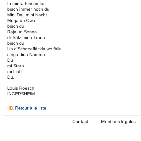
Ìn minra Einsàmkeit
bìsch ìmmer noch dü
Mini Daj, mini Nacht
Morja un Owa
bìsch dü
Raja un Sonna
dr Sàlz mina Trana
bìsch dü
Un d’Schneefläckla wo fàlla
sìnga dina Nàmma
Dü
mi Starn
mi Liab
Dü.
Louis Roesch
INGERSHEIM
Retour à la liste
Contact
Mentions légales