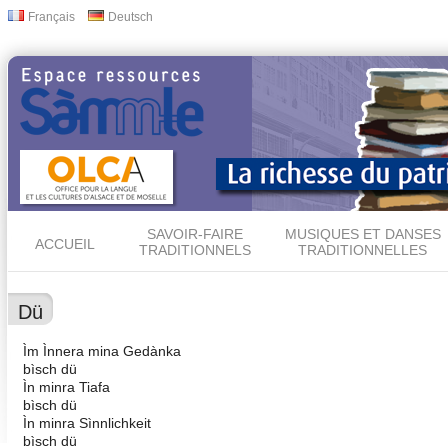
All
Français
Deutsch
Langues
con
prin
SAVOIR-FAIRE
MUSIQUES ET DANSES
ACCUEIL
TRADITIONNELS
TRADITIONNELLES
Dü
Ìm Ìnnera mina Gedànka
bìsch dü
Ìn minra Tiafa
bìsch dü
Ìn minra Sìnnlichkeit
bìsch dü