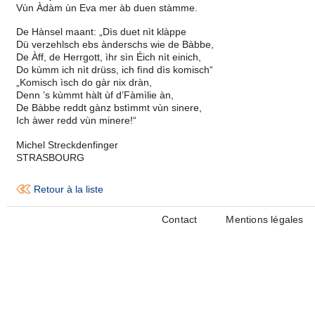
Vùn Àdàm ùn Eva mer àb duen stàmme.
De Hànsel maant: „Dìs duet nìt klàppe
Dü verzehlsch ebs ànderschs wie de Bàbbe,
De Àff, de Herrgott, ìhr sìn Éich nìt einich,
Do kùmm ich nìt drüss, ich fìnd dìs komisch“
„Komisch ìsch do gàr nix dràn,
Denn ’s kùmmt hàlt ùf d’Fàmìlie àn,
De Bàbbe reddt gànz bstìmmt vùn sinere,
Ich àwer redd vùn minere!“
Michel Streckdenfinger
STRASBOURG
Retour à la liste
Contact
Mentions légales