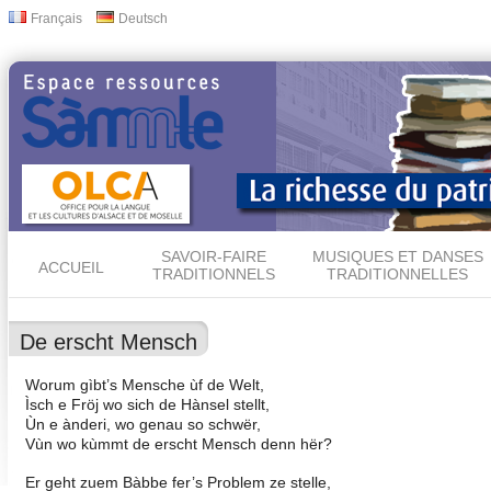
All
Français
Deutsch
Langues
con
prin
SAVOIR-FAIRE
MUSIQUES ET DANSES
ACCUEIL
TRADITIONNELS
TRADITIONNELLES
De erscht Mensch
Worum gìbt’s Mensche ùf de Welt,
Ìsch e Fröj wo sich de Hànsel stellt,
Ùn e ànderi, wo genau so schwër,
Vùn wo kùmmt de erscht Mensch denn hër?
Er geht zuem Bàbbe fer’s Problem ze stelle,