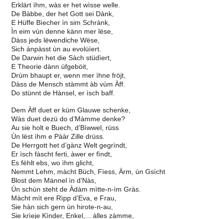
Erklärt ìhm, wàs er het wìsse welle.
De Bàbbe, der het Gott sei Dànk,
E Hüffe Bìecher ìn sim Schrànk,
Ìn eim vùn denne kànn mer lëse,
Dàss jeds lëwendiche Wëse,
Sich ànpàsst ùn au evolüìert.
De Darwin het die Sàch stüdìert,
E Theorie dànn ùfgeböit,
Drùm bhaupt er, wenn mer ìhne fröjt,
Dàss de Mensch stàmmt àb vùm Àff.
Do stünnt de Hànsel, er ìsch baff.
Dem Àff duet er küm Glauwe schenke,
Wàs duet dezü do d’Màmme denke?
Au sie holt e Buech, d’Bìwwel, rüss
Ùn lëst ìhm e Pààr Zille drüss.
De Herrgott het d’gànz Welt gegrìndt,
Er ìsch fàscht ferti, àwer er fìndt,
Es fëhlt ebs, wo ìhm glicht,
Nemmt Lehm, màcht Büch, Fìess, Ärm, ùn Gsìcht
Blost dem Männel ìn d’Nàs,
Ùn schùn steht de Àdàm mìtte-n-ìm Gràs.
Màcht mìt ere Rìpp d’Eva, e Frau,
Sie hàn sich gern ùn hirote-n-au,
Sie krìeje Kìnder, Enkel,... àlles zàmme,