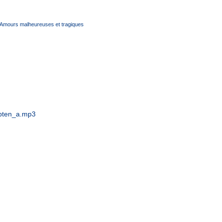
Amours malheureuses et tragiques
bten_a.mp3