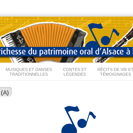
Aller au
contenu
principal
MUSIQUES ET DANSES
CONTES ET
RÉCITS DE VIE E
TRADITIONNELLES
LÉGENDES
TÉMOIGNAGES
 (A)