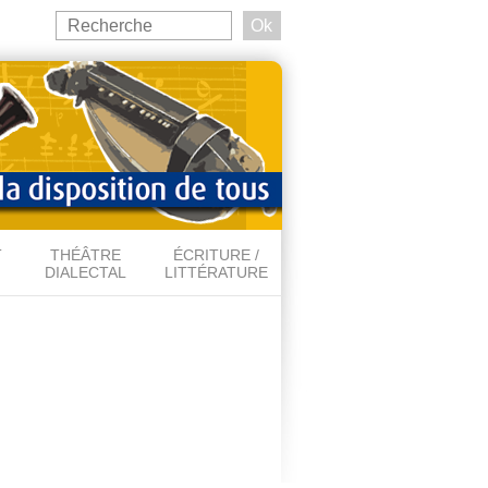
Search
this
Formulaire de recherche
site
T
THÉÂTRE
ÉCRITURE /
DIALECTAL
LITTÉRATURE