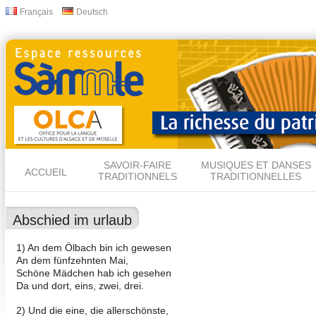
All
Français
Deutsch
Langues
con
prin
SAVOIR-FAIRE
MUSIQUES ET DANSES
ACCUEIL
TRADITIONNELS
TRADITIONNELLES
Abschied im urlaub
1) An dem Ölbach bin ich gewesen
An dem fünfzehnten Mai,
Schöne Mädchen hab ich gesehen
Da und dort, eins, zwei, drei.
2) Und die eine, die allerschönste,