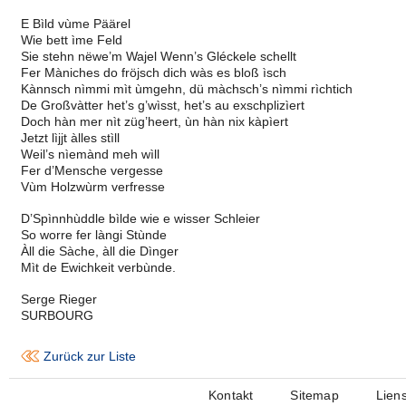
E Bìld vùme Päärel
Wie bett ìme Feld
Sie stehn nëwe’m Wajel Wenn’s Gléckele schellt
Fer Màniches do fröjsch dich wàs es bloß ìsch
Kànnsch nìmmi mìt ùmgehn, dü màchsch’s nìmmi rìchtich
De Großvàtter het’s g’wìsst, het’s au exschplizìert
Doch hàn mer nìt züg’heert, ùn hàn nix kàpìert
Jetzt lìjjt àlles stìll
Weil’s nìemànd meh wìll
Fer d’Mensche vergesse
Vùm Holzwùrm verfresse
D’Spìnnhùddle bìlde wie e wisser Schleier
So worre fer làngi Stùnde
Àll die Sàche, àll die Dìnger
Mìt de Ewichkeit verbùnde.
Serge Rieger
SURBOURG
Zurück zur Liste
Kontakt
Sitemap
Lien