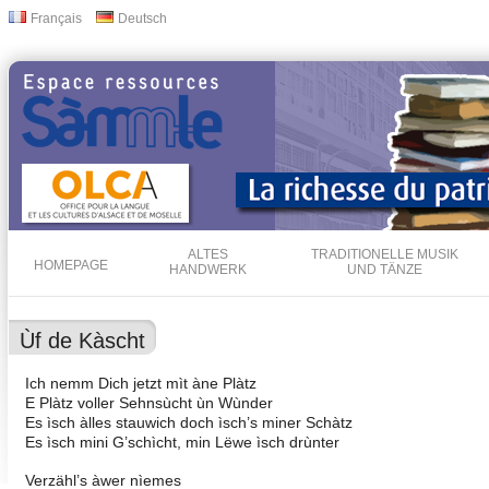
Dir
Français
Deutsch
Sprachen
zu
Inha
ALTES
TRADITIONELLE MUSIK
HOMEPAGE
HANDWERK
UND TÄNZE
Ùf de Kàscht
Ich nemm Dich jetzt mìt àne Plàtz
E Plàtz voller Sehnsùcht ùn Wùnder
Es ìsch àlles stauwich doch ìsch’s miner Schàtz
Es ìsch mini G’schìcht, min Lëwe ìsch drùnter
Verzähl’s àwer nìemes