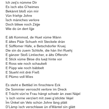
Ich zeij’s nùmme Dìr
Es ìsch ebs G’heimes
Bekànnt bloß vùn mìr
Vùn frìehje Johre
Ìsch màniches verlore
Doch bliiwe noch Zéjje
Wie do ùn dert lìjje
E àlti Kommod, de Huet vùme Mànn
E àltes Pààr Schueh mìt Steckele dràn
E Süfflomer Hàfe, e Betschdorfer Kruej
Die sìn do zuem Schlofe, die hàn ìhri Ruehj
E gànzer Stoß Lintìecher, e àlts Offerohr
E Stìck vùme Bëse dìs luejt hìnte vor
E Ross wie noch schaukelt
E Pùpp wie noch bàbbelt
E Stuehl mìt dréi Fìeß
E Plümo voll Mìes
Es steht e Bettlàd ìm fìnschtere Eck
De Sommier verroscht verlore ìm Dreck
E Tràcht vùn’re Frau hängt schwër àn zwei Näjel
’s ìsch vorne verzìert mìt zwei g’stìckte Vejel
Ìm Ùnkel sin Velo schùn Johre làng plàtt
D’Làmp ìsch verschlawe ùn d’Mäntel sìn glàtt