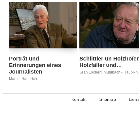
Porträt und
Schlittler un Holzhoïer
Erinnerungen eines
Holzfäller und…
Journalisten
Jean Lochert (Muhlbach - Haut-Rhi
Marcel Haedrich
Kontakt
Sitemap
Lien