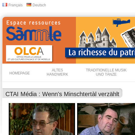
Dir
Français
Deutsch
Sprachen
zu
Inha
ALTES
TRADITIONELLE MUSIK
HOMEPAGE
HANDWERK
UND TÄNZE
CTAI Média : Wenn's Minschtertàl verzählt