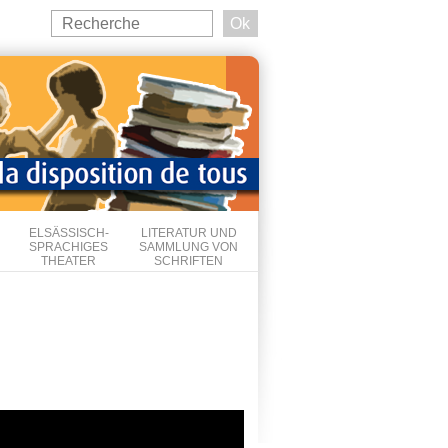
Search
this
Suchformular
site
ELSÄSSISCH-
LITERATUR UND
SPRACHIGES
SAMMLUNG VON
THEATER
SCHRIFTEN