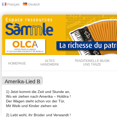
Dir
Français
Deutsch
Sprachen
zu
Inha
ALTES
TRADITIONELLE MUSIK
HOMEPAGE
HANDWERK
UND TÄNZE
Amerika-Lied B
1) Jetzt kommt die Zeit und Stunde an,
Wo wir ziehen nach Amerika – Holdira !
Der Wagen steht schon vor der Tür,
Mit Weib und Kinder ziehen wir.
2) Lebt wohl, ihr Brüder und Verwandt !