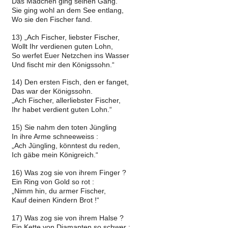
Das Mädchen ging seinen Gang.
Sie ging wohl an dem See entlang,
Wo sie den Fischer fand.
13) „Ach Fischer, liebster Fischer,
Wollt Ihr verdienen guten Lohn,
So werfet Euer Netzchen ins Wasser
Und fischt mir den Königssohn.“
14) Den ersten Fisch, den er fanget,
Das war der Königssohn.
„Ach Fischer, allerliebster Fischer,
Ihr habet verdient guten Lohn.“
15) Sie nahm den toten Jüngling
In ihre Arme schneeweiss :
„Ach Jüngling, könntest du reden,
Ich gäbe mein Königreich.“
16) Was zog sie von ihrem Finger ?
Ein Ring von Gold so rot :
„Nimm hin, du armer Fischer,
Kauf deinen Kindern Brot !“
17) Was zog sie von ihrem Halse ?
Ein Kette von Diamanten so schwer :