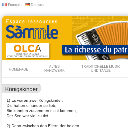
Dir
Français
Deutsch
Sprachen
zu
Inha
ALTES
TRADITIONELLE MUSIK
HOMEPAGE
HANDWERK
UND TÄNZE
Königskinder
1) Es waren zwei Königskinder,
Die hatten einander so lieb,
Sie konnten zusammen nicht kommen,
Der See war viel zu tief.
2) Denn zwischen den Eltern der beiden