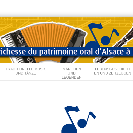
Direkt
zum
Inhalt
TRADITIONELLE MUSIK
MÄRCHEN
LEBENSGESCHICHT
UND TÄNZE
UND
EN UND ZEITZEUGEN
LEGENDEN