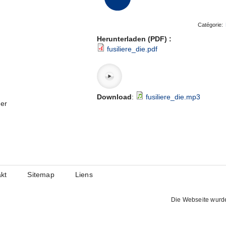
Catégorie:
Herunterladen (PDF) :
fusiliere_die.pdf
Download
:
fusiliere_die.mp3
er
kt
Sitemap
Liens
Die Webseite wurd