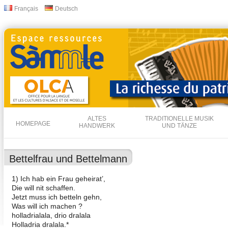
Dir
Français
Deutsch
Sprachen
zu
Inha
ALTES
TRADITIONELLE MUSIK
HOMEPAGE
HANDWERK
UND TÄNZE
Bettelfrau und Bettelmann
1) Ich hab ein Frau geheirat’,
Die will nit schaffen.
Jetzt muss ich betteln gehn,
Was will ich machen ?
holladrialala, drio dralala
Holladria dralala.*