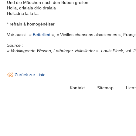
Und die Mädchen nach den Buben greifen.
Holla, drialala drio dralala
Holladria la la la.
* refrain à homogénéiser
Voir aussi : «
Bettellied
», « Vieilles chansons alsaciennes », Franç
Source :
« Verklingende Weisen, Lothringer Volkslieder », Louis Pinck, vol. 
Zurück zur Liste
Kontakt
Sitemap
Lien