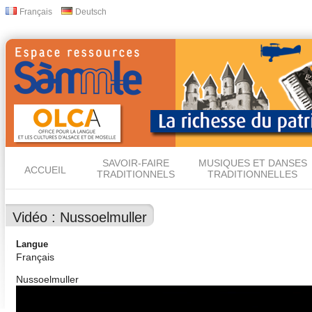
All
Français
Deutsch
Langues
con
prin
SAVOIR-FAIRE
MUSIQUES ET DANSES
ACCUEIL
TRADITIONNELS
TRADITIONNELLES
Vidéo : Nussoelmuller
Langue
Français
Nussoelmuller