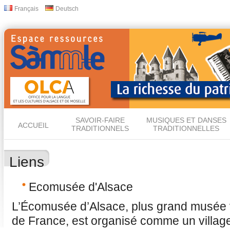
All
Français
Deutsch
Langues
con
prin
SAVOIR-FAIRE
MUSIQUES ET DANSES
ACCUEIL
TRADITIONNELS
TRADITIONNELLES
Liens
Ecomusée d'Alsace
L’Écomusée d’Alsace, plus grand musée vi
de France, est organisé comme un villag