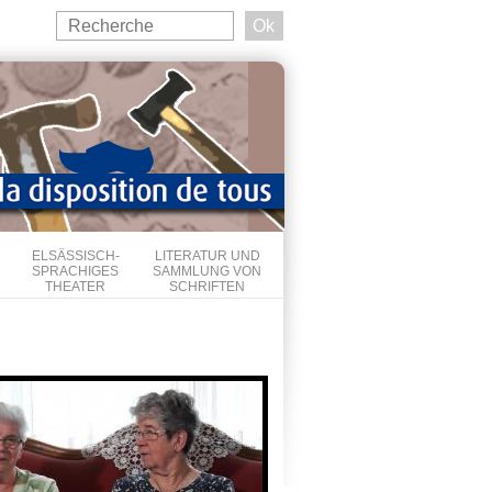
Search
this
Suchformular
site
ELSÄSSISCH-
LITERATUR UND
SPRACHIGES
SAMMLUNG VON
THEATER
SCHRIFTEN