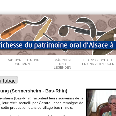
Direkt
zum
Inhalt
TRADITIONELLE MUSIK
MÄRCHEN
LEBENSGESCHICHT
UND TÄNZE
UND
EN UND ZEITZEUGEN
LEGENDEN
u tabac
Jung (Sermersheim - Bas-Rhin)
ersheim (Bas-Rhin) racontent leurs souvenirs de la
, leur récit, recueilli par Gérard Leser, témoigne de
cette production dans ce village bas-rhinois.