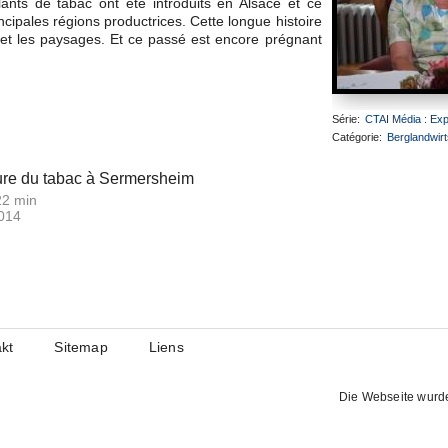
ants de tabac ont été introduits en Alsace et ce
incipales régions productrices. Cette longue histoire
 et les paysages. Et ce passé est encore prégnant
Série:
CTAI Média : Exp
Catégorie:
Berglandwirt
ure du tabac à Sermersheim
22 min
014
kt
Sitemap
Liens
Die Webseite wurd