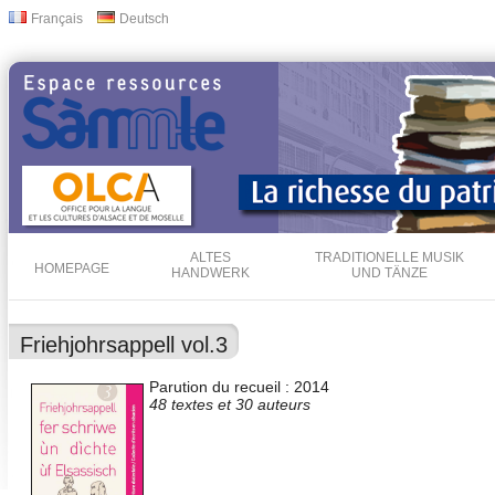
Dir
Français
Deutsch
Sprachen
zu
Inha
ALTES
TRADITIONELLE MUSIK
HOMEPAGE
HANDWERK
UND TÄNZE
Friehjohrsappell vol.3
Parution du recueil : 2014
48 textes et 30 auteurs