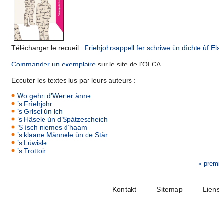
Télécharger le recueil :
Friehjohrsappell fer schriwe ùn dìchte ùf E
Commander un exemplaire
sur le site de l'OLCA.
Ecouter les textes lus par leurs auteurs :
Wo gehn d’Werter ànne
’s Frìehjohr
’s Grisel ùn ich
’s Häsele ùn d’Spàtzescheich
’S ìsch niemes d’haam
’s klaane Männele ùn de Stàr
’s Lüwisle
’s Trottoir
« premi
Seiten
Kontakt
Sitemap
Lien